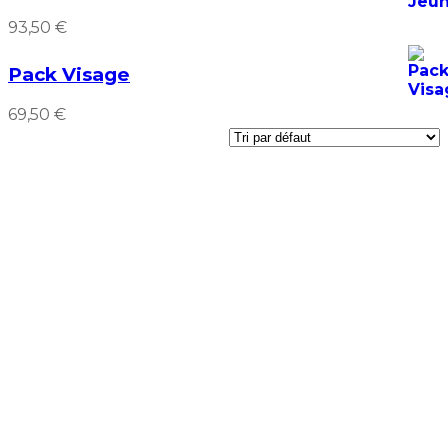
93,50
€
Pack Visage
69,50
€