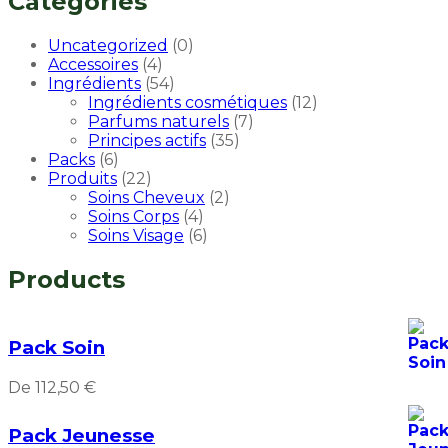
Categories
0
Uncategorized
0
4
produit
Accessoires
4
produits
54
Ingrédients
54
produits
12
Ingrédients cosmétiques
12
7
produits
Parfums naturels
7
35
produits
Principes actifs
35
6
produits
Packs
6
produits
22
Produits
22
produits
2
Soins Cheveux
2
4
produits
Soins Corps
4
produits
6
Soins Visage
6
produits
Products
Pack Soin
De
112,50
€
Pack Jeunesse